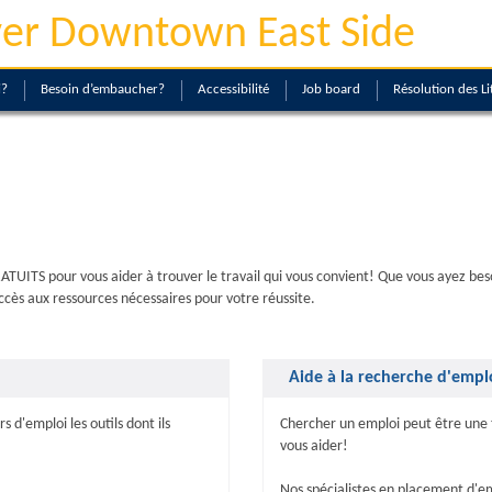
er Downtown East Side
i?
Besoin d’embaucher?
Accessibilité
Job board
Résolution des Li
ITS pour vous aider à trouver le travail qui vous convient! Que vous ayez besoi
cès aux ressources nécessaires pour votre réussite.
Aide à la recherche d'empl
 d'emploi les outils dont ils
Chercher un emploi peut être une t
vous aider!
Nos spécialistes en placement d'em